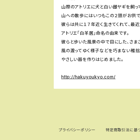
山際のアトリエに犬と白い雌ヤギを飼っ
山への散歩にはいつもこの２頭がお供で
彼らは共に１７年近く生きてくれて、最近
アトリエ「白羊居」命名の由来です。
彼らと歩いた風景の中で目にした、さま
風の渡ってゆく様子などを巧まない稚拙
やさしい器を作りはじめました。
http://hakuyoukyo.com/
プライバシーポリシー
特定商取引法に基