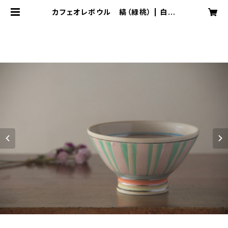
カフェオレボウル 縞（緑桃） | 白羊
居