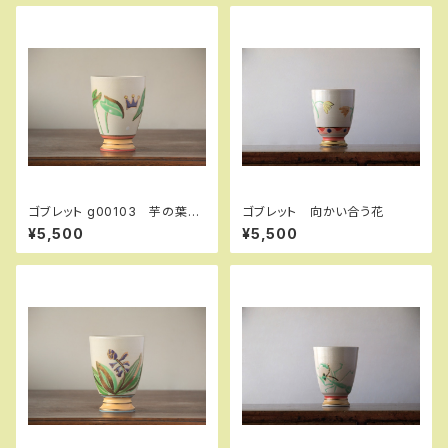
ゴブレット g00103 芋の葉っ
ゴブレット 向かい合う花
ぱと王冠
¥5,500
¥5,500