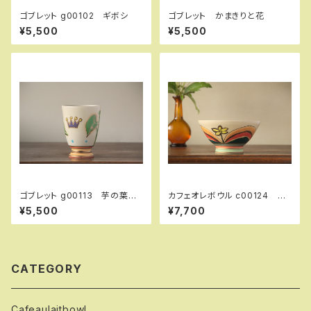
ゴブレット g00102 ギボシ
ゴブレット かまきりと花
¥5,500
¥5,500
ゴブレット g00113 芋の葉っ
カフェオレボウル c00124 蓮
ぱと王冠
弁紋
¥5,500
¥7,700
CATEGORY
Cafeaulaitbowl