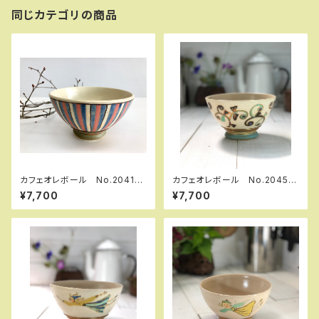
同じカテゴリの商品
カフェオレボール No.20413
カフェオレボール No.20456
赤と青の縞柄
青い唐草
¥7,700
¥7,700